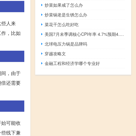
炒菜如果咸了怎么办
炒菜锅老是生锈怎么办
这些人来
菜花干怎么吃好吃
工作，比如
美国7月未季调核心CPI年率 4.7%预期4.8%前值4.80%
北球电压力锅是品牌吗
穿越攻略文
金融工程和经济学哪个专业好
期间，由于
翻倍还需要
开始可能收
一些线下兼