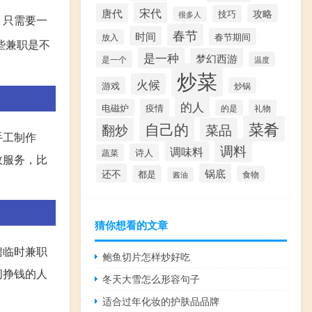
宋代
唐代
攻略
技巧
很多人
，只需要一
春节
时间
春节期间
放入
些兼职是不
是一种
梦幻西游
是一个
温度
炒菜
火候
游戏
炒锅
的人
电磁炉
疫情
的是
礼物
菜肴
自己的
翻炒
菜品
手工制作
调料
调味料
诗人
蔬菜
政服务，比
还不
锅底
都是
食物
酱油
猜你想看的文章
聘临时兼职
鲍鱼切片怎样炒好吃
间挣钱的人
冬天大雪怎么形容句子
适合过年化妆的护肤品品牌