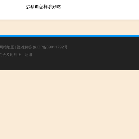
炒猪血怎样炒好吃
网站地图
|
疑难解答
豫ICP备09011792号
，我们会及时纠正，谢谢