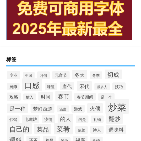
标签
切成
冬天
专业
元宵节
习俗
冬季
中国
口感
宋代
唐代
技巧
厨师
味道
很多人
春节
时间
攻略
春节期间
是一个
放入
炒菜
火候
是一种
梦幻西游
游戏
温度
翻炒
的人
电磁炉
疫情
炒锅
的是
礼物
菜肴
自己的
菜品
调味料
诗人
蔬菜
调料
还不
锅底
都是
食物
酱油