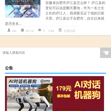
安徽省合肥市庐江县怎么样？ 庐江县的
变化可以说是翻天覆地，作为一名土生
土长的庐江人，我亲眼见证了他的日新
月异。庐江县位于合肥市，自古以来就
是历史名...
kel
02-14
0
84
文章列表
☚
公告