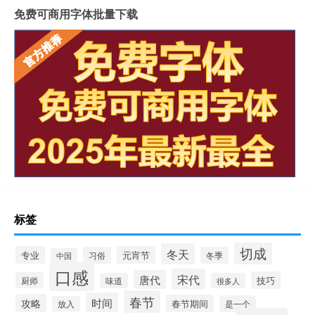
免费可商用字体批量下载
标签
切成
冬天
专业
元宵节
习俗
冬季
中国
口感
宋代
唐代
技巧
厨师
味道
很多人
春节
时间
攻略
春节期间
是一个
放入