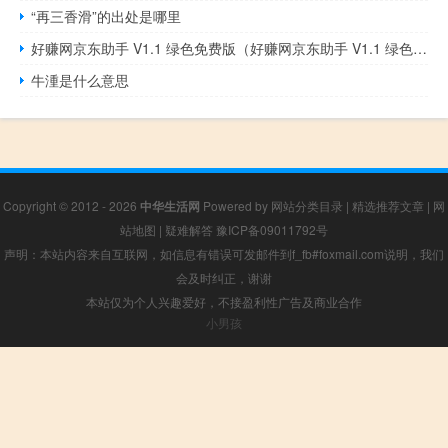
“再三香滑”的出处是哪里
好赚网京东助手 V1.1 绿色免费版（好赚网京东助手 V1.1 绿色免费版功能简介）
牛湩是什么意思
Copyright © 2012 - 2026
中华生活网
Powered by
网站分类目录
|
精选推荐文章
|
网
站地图
|
疑难解答
豫ICP备09011792号
声明：本站内容来自互联网，如信息有错误可发邮件到f_fb#foxmail.com说明，我们
会及时纠正，谢谢
本站仅为个人兴趣爱好，不接盈利性广告及商业合作
小男孩