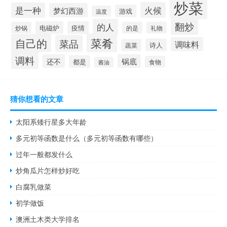
炒菜
火候
是一种
梦幻西游
游戏
温度
翻炒
的人
电磁炉
疫情
炒锅
的是
礼物
菜肴
自己的
菜品
调味料
诗人
蔬菜
调料
还不
锅底
都是
食物
酱油
猜你想看的文章
太阳系矮行星多大年龄
多元初等函数是什么（多元初等函数有哪些）
过年一般都发什么
炒角瓜片怎样炒好吃
白腐乳做菜
初学做饭
澳洲土木类大学排名