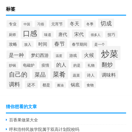
标签
切成
冬天
专业
元宵节
习俗
冬季
中国
口感
宋代
唐代
技巧
厨师
味道
很多人
春节
时间
攻略
春节期间
是一个
放入
炒菜
火候
是一种
梦幻西游
游戏
温度
翻炒
的人
电磁炉
疫情
炒锅
的是
礼物
菜肴
自己的
菜品
调味料
诗人
蔬菜
调料
还不
锅底
都是
食物
酱油
猜你想看的文章
百香果做菜大全
呼和浩特民族学院属于双高计划院校吗