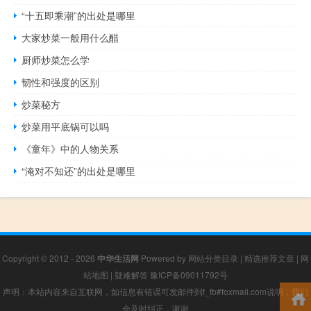
“十五即乘潮”的出处是哪里
大家炒菜一般用什么醋
厨师炒菜怎么学
韧性和强度的区别
炒菜秘方
炒菜用平底锅可以吗
《童年》中的人物关系
“淹对不知还”的出处是哪里
Copyright © 2012 - 2026
中华生活网
Powered by
网站分类目录
|
精选推荐文章
|
网
站地图
|
疑难解答
豫ICP备09011792号
声明：本站内容来自互联网，如信息有错误可发邮件到f_fb#foxmail.com说明，我们
会及时纠正，谢谢