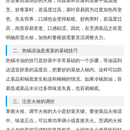
丝需要高温快炒的火候，而蔬菜和豆腐则需要中低温慢
烹。炒青菜时，若温度过高，菜叶容易因为过度加热而变
色、失去营养，口感也会变得粗糙。炒肉类时，若温度过
高，肉质容易变老、口感枯涩。因此，在烹调菜品之前需
明确所需火候，加热时要根据需要灵活调整火力。
二、热锅凉油是煮菜的基础技巧
热锅冷油的技巧是炒菜中非常基础的一个步骤，等油温到
达适宜炒菜的温度后，把要炒的菜放入锅内。这样可以防
止菜品和锅底发生粘连和糊糊的情况。如果冷锅加油，容
易造成菜品水分过多而味道失真，也容易糊底。
三、注意火候的调控
掌握火候、调节火候的大小是炒菜关键。要使菜品火候适
中、味道正点，可以将功率调小或直接关火。烹调的火候
大小与炒菜的完成时间直接相关，火候的大小越是恰到好