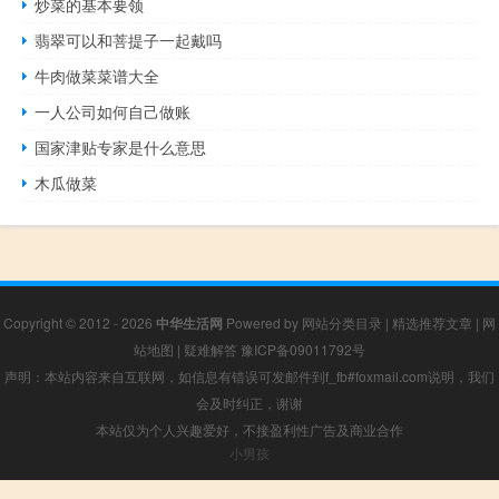
炒菜的基本要领
翡翠可以和菩提子一起戴吗
牛肉做菜菜谱大全
一人公司如何自己做账
国家津贴专家是什么意思
木瓜做菜
Copyright © 2012 - 2026
中华生活网
Powered by
网站分类目录
|
精选推荐文章
|
网
站地图
|
疑难解答
豫ICP备09011792号
声明：本站内容来自互联网，如信息有错误可发邮件到f_fb#foxmail.com说明，我们
会及时纠正，谢谢
本站仅为个人兴趣爱好，不接盈利性广告及商业合作
小男孩