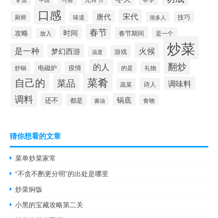
口感
宋代
唐代
技巧
厨师
味道
很多人
春节
时间
攻略
春节期间
是一个
放入
炒菜
火候
是一种
梦幻西游
游戏
温度
翻炒
的人
电磁炉
疫情
炒锅
的是
礼物
菜肴
自己的
菜品
调味料
诗人
蔬菜
调料
还不
锅底
都是
食物
酱油
猜你想看的文章
菜单炒菜家常
“不贪不酌更分明”的出处是哪里
炒菜焖饭
小黑的宝藏攻略第二关