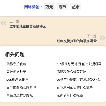
网络标签：
万元
春节
超市
上一篇
过年前儿童疫苗还接种么
下一篇
过年交警执勤的诗歌有哪些
相关问题
四界守护攻略
“中原宿愁无地溯”的出处是哪里
豆豉怎么炒菜
腊肠和什么炒菜好吃
pos机怎么销户
co是产地证嘛（产地证CO 和FE 有什么差别）
春节前白酒会降价吗
春节期间家长讲什么故事
白芸豆怎样炒好吃
元宵节带什么吃饭