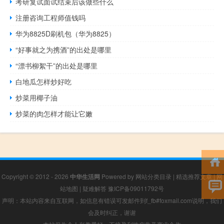
考研复试面试结束后该做些什么
注册咨询工程师值钱吗
华为8825D刷机包（华为8825）
“好事就之为携酒”的出处是哪里
“漂书柳絮干”的出处是哪里
白地瓜怎样炒好吃
炒菜用椰子油
炒菜的肉怎样才能让它嫩
Copyright © 2012 - 2026
中华生活网
Powered by
网站分类目录
|
精选推荐文章
|
网
站地图
|
疑难解答
豫ICP备09011792号
声明：本站内容来自互联网，如信息有错误可发邮件到f_fb#foxmail.com说明，我们
会及时纠正，谢谢