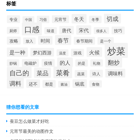
标签
切成
冬天
专业
元宵节
习俗
冬季
中国
口感
宋代
唐代
技巧
厨师
味道
很多人
春节
时间
攻略
春节期间
是一个
放入
炒菜
火候
是一种
梦幻西游
游戏
温度
翻炒
的人
电磁炉
疫情
炒锅
的是
礼物
菜肴
自己的
菜品
调味料
诗人
蔬菜
调料
还不
锅底
都是
食物
酱油
猜你想看的文章
蚕豆怎么做菜才好吃
元宵节最美的动图作文