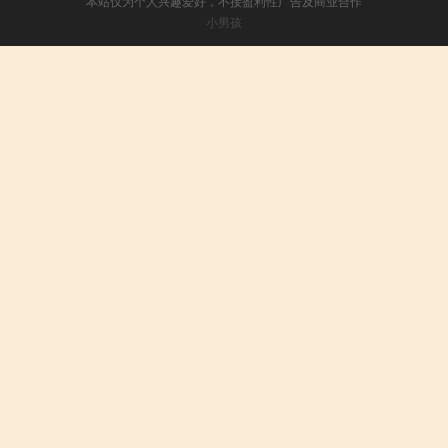
本站仅为个人兴趣爱好，不接盈利性广告及商业合作
小男孩