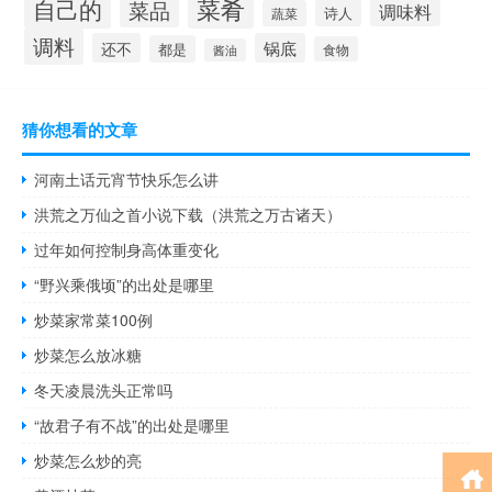
菜肴
自己的
菜品
调味料
诗人
蔬菜
调料
还不
锅底
都是
食物
酱油
猜你想看的文章
河南土话元宵节快乐怎么讲
洪荒之万仙之首小说下载（洪荒之万古诸天）
过年如何控制身高体重变化
“野兴乘俄顷”的出处是哪里
炒菜家常菜100例
炒菜怎么放冰糖
冬天凌晨洗头正常吗
“故君子有不战”的出处是哪里
炒菜怎么炒的亮