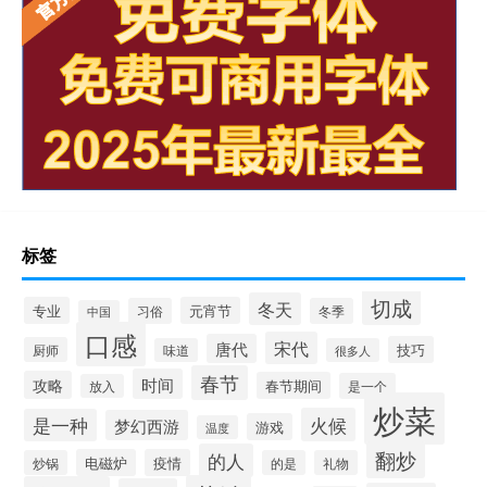
标签
切成
冬天
专业
元宵节
习俗
冬季
中国
口感
宋代
唐代
技巧
厨师
味道
很多人
春节
时间
攻略
春节期间
是一个
放入
炒菜
火候
是一种
梦幻西游
游戏
温度
翻炒
的人
电磁炉
疫情
炒锅
的是
礼物