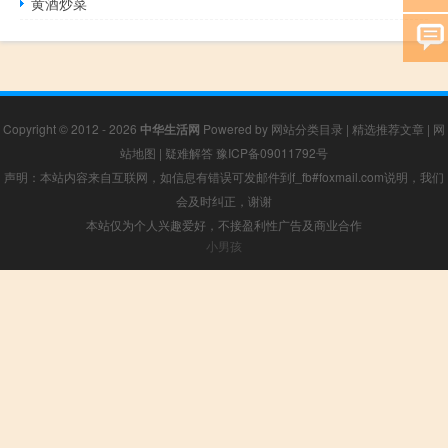
黄酒炒菜
Copyright © 2012 - 2026
中华生活网
Powered by
网站分类目录
|
精选推荐文章
|
网
站地图
|
疑难解答
豫ICP备09011792号
声明：本站内容来自互联网，如信息有错误可发邮件到f_fb#foxmail.com说明，我们
会及时纠正，谢谢
本站仅为个人兴趣爱好，不接盈利性广告及商业合作
小男孩