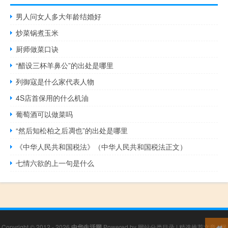
男人问女人多大年龄结婚好
炒菜锅煮玉米
厨师做菜口诀
“醋设三杯羊鼻公”的出处是哪里
列御寇是什么家代表人物
4S店首保用的什么机油
葡萄酒可以做菜吗
“然后知松柏之后凋也”的出处是哪里
《中华人民共和国税法》（中华人民共和国税法正文）
七情六欲的上一句是什么
Copyright © 2012 - 2026
中华生活网
Powered by
网站分类目录
|
精选推荐文章
|
网