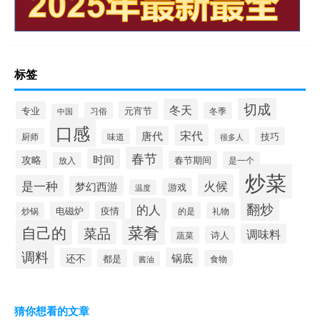
标签
切成
冬天
专业
元宵节
习俗
冬季
中国
口感
宋代
唐代
技巧
厨师
味道
很多人
春节
时间
攻略
春节期间
是一个
放入
炒菜
火候
是一种
梦幻西游
游戏
温度
翻炒
的人
电磁炉
疫情
炒锅
的是
礼物
菜肴
自己的
菜品
调味料
诗人
蔬菜
调料
还不
锅底
都是
食物
酱油
猜你想看的文章