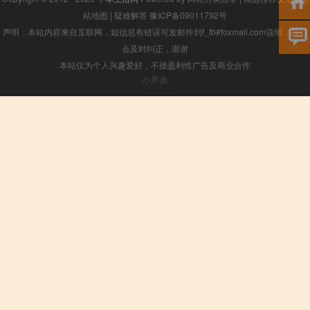
站地图
|
疑难解答
豫ICP备09011792号
声明：本站内容来自互联网，如信息有错误可发邮件到f_fb#foxmail.com说明，我们
会及时纠正，谢谢
本站仅为个人兴趣爱好，不接盈利性广告及商业合作
小男孩