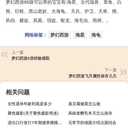
梦幻西游85级可以带的宝宝有:海星、古代瑞兽、章鱼、白
熊、巨蛙、黑山老妖、大海龟、 天兵、护卫、天将、狸、
风伯、赌徒、凤凰、强盗、蛟龙、海毛虫、雨师、。
网络标签：
梦幻西游
海星
海龟
上一篇
梦幻西游3倍经验领取
下一篇
梦幻西游飞升属性保存几天
相关问题
女性退休年龄到底是多少
臭豆腐做菜怎么做
聚焦摄影(关于聚焦摄影简述)
风味发酵乳冬天怎么保存
进出口行发行1年期债券规模70亿元发行利率2.2426%预期2.2200%投标倍数3.38倍边际倍数2.89倍；进出口行发行2年期债券规模30亿元发行利率2.3780%预期2.3600%投标倍数5.48倍边际倍数2.27倍；进出口行发行5年期债券规模60亿元发行利率2.5020%预期2.5500%投标倍数4.13倍边际倍数21.80倍
元宵节的场面介绍点面结合