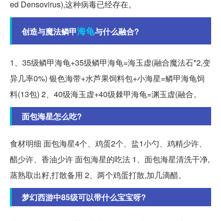
ed Densovirus),这种病毒已经存在。
海龟
创造与魔法鳞甲
与什么融合?
1、35级鳞甲海龟+35级鳞甲海龟=海玉虚(融合魔法石*2,变
异几率0%) 银色海带+水芦果饲料包+小海星=鳞甲海龟饲
料(13包) 2、40级海玉虚+40级棘甲海龟=渊玉虚(融合。
面包海星怎么吃?
食材明细 面包海星4个、鸡蛋2个、盐1小勺、鸡精少许、
醋少许、香油少许 面包海星的吃法 1、面包海星清洗干净,
蒸熟取出籽,打散备用 2、两个鸡蛋打散,加几滴醋。
梦幻西游中85级可以带什么宝宝呀?