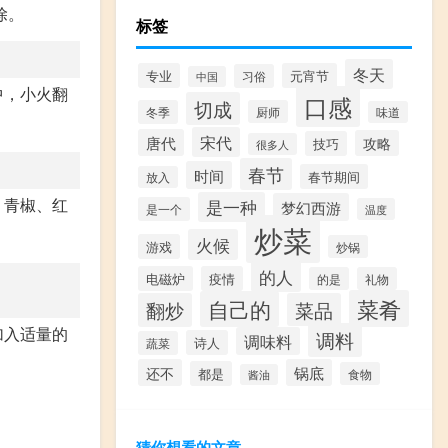
除。
标签
冬天
专业
元宵节
习俗
中国
中，小火翻
口感
切成
冬季
厨师
味道
宋代
唐代
攻略
技巧
很多人
春节
时间
春节期间
放入
、青椒、红
是一种
梦幻西游
是一个
温度
炒菜
火候
游戏
炒锅
的人
电磁炉
疫情
的是
礼物
菜肴
自己的
翻炒
菜品
加入适量的
调料
调味料
诗人
蔬菜
还不
锅底
都是
食物
酱油
猜你想看的文章