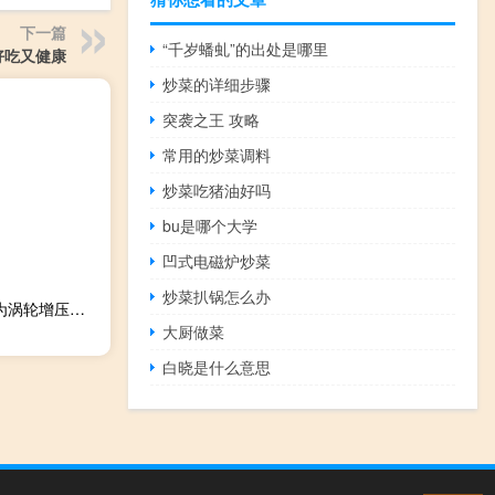
下一篇
“千岁蟠虬”的出处是哪里
好吃又健康
炒菜的详细步骤
突袭之王 攻略
常用的炒菜调料
炒菜吃猪油好吗
bu是哪个大学
凹式电磁炉炒菜
炒菜扒锅怎么办
下一代阿斯顿·马丁V8 Vantage有望从自然吸气发动机切换为涡轮增压发动机
大厨做菜
白晓是什么意思