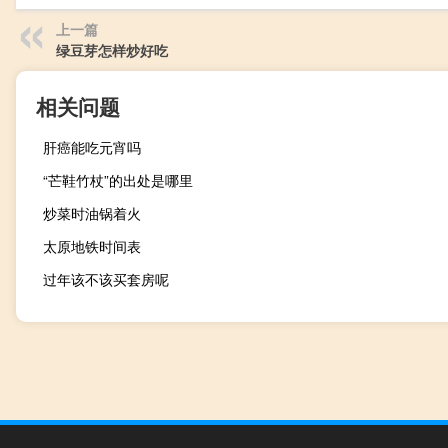
上一篇
绿豆芽怎样炒好吃
相关问题
肝癌能吃元宵吗
“芒鞋竹杖”的出处是哪里
炒菜时油锅着火
太原地铁时间表
过年该不该买套房呢