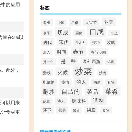
饪中的应用
标签
冬天
专业
元宵节
习俗
中国
口感
切成
冬季
厨师
味道
含量在3%以
宋代
唐代
攻略
技巧
很多人
春节
时间
春节期间
放入
是一种
梦幻西游
是一个
温度
炒菜
适。此外，
火候
游戏
炒锅
的人
电磁炉
疫情
的是
礼物
菜肴
自己的
翻炒
菜品
调料
调味料
诗人
蔬菜
还可以用来
还不
锅底
都是
食物
酱油
以让食材更
猜你想看的文章