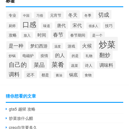
标签
切成
冬天
专业
元宵节
习俗
冬季
中国
口感
宋代
唐代
技巧
厨师
味道
很多人
春节
时间
攻略
春节期间
是一个
放入
炒菜
火候
是一种
梦幻西游
游戏
温度
翻炒
的人
电磁炉
疫情
炒锅
的是
礼物
菜肴
自己的
菜品
调味料
诗人
蔬菜
调料
还不
锅底
都是
食物
酱油
猜你想看的文章
gta5 越狱 攻略
炒菜放什么醋
creo自学要多久