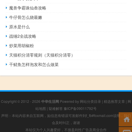
魔兽争霸诛仙叁攻略
牛仔骨怎么烧最嫩
原水是什么
战锤2全战攻略
炒菜用胡椒粉
天猫积分清零规则（天猫积分清零）
干鱿鱼怎样泡发和怎么做菜
Copyright © 2012 - 2026
中华生活网
Powered by
网站分类目录
|
精选推荐文章
|
网
站地图
|
疑难解答
豫ICP备09011792号
声明：本站内容来自互联网，如信息有错误可发邮件到f_fb#foxmail.com说明，我们
会及时纠正，谢谢
本站仅为个人兴趣爱好，不接盈利性广告及商业合作