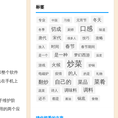
标签
冬天
专业
元宵节
习俗
中国
口感
切成
冬季
厨师
味道
宋代
唐代
攻略
技巧
很多人
春节
时间
春节期间
放入
是一种
梦幻西游
是一个
温度
炒菜
火候
游戏
炒锅
和整个软件
的人
电磁炉
疫情
的是
礼物
菜肴
自己的
法在手机上
翻炒
菜品
调料
调味料
诗人
蔬菜
还不
锅底
都是
食物
酱油
处于维护阶
用的两个应
猜你想看的文章