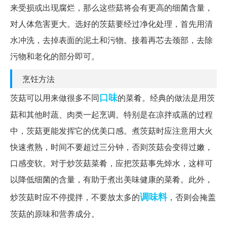
来受损或出现腐烂，那么这些菇将会有更高的细菌含量，
对人体危害更大。选好的茨菇要经过净化处理，首先用清
水冲洗，去掉表面的泥土和污物。接着再芯去颈部，去除
污物和老化的部分即可。
烹饪方法
口味
茨菇可以用来做很多不同
的菜肴。经典的做法是用茨
菇和其他时蔬、肉类一起烹调。特别是在凉拌或蒸的过程
中，茨菇更能发挥它的优美口感。煮茨菇时应注意用大火
快速煮熟，时间不要超过三分钟，否则茨菇会变得过嫩，
口感变软。对于炒茨菇菜肴，应把茨菇事先焯水，这样可
以降低细菌的含量，有助于煮出美味健康的菜肴。此外，
调味料
炒茨菇时应不停搅拌，不要放太多的
，否则会掩盖
茨菇的原味和营养成分。