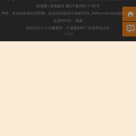
站地图
|
疑难解答
豫ICP备09011792号
声明：本站内容来自互联网，如信息有错误可发邮件到f_fb#foxmail.com说明，我们
会及时纠正，谢谢
本站仅为个人兴趣爱好，不接盈利性广告及商业合作
小男孩