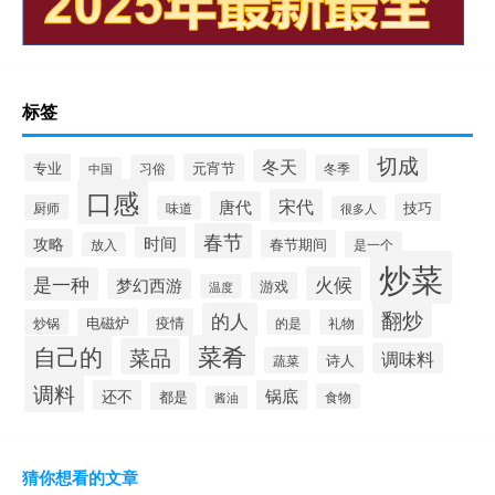
标签
切成
冬天
专业
元宵节
习俗
冬季
中国
口感
宋代
唐代
技巧
厨师
味道
很多人
春节
时间
攻略
春节期间
是一个
放入
炒菜
火候
是一种
梦幻西游
游戏
温度
翻炒
的人
电磁炉
疫情
炒锅
的是
礼物
菜肴
自己的
菜品
调味料
诗人
蔬菜
调料
还不
锅底
都是
食物
酱油
猜你想看的文章