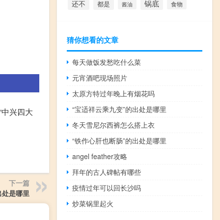
还不
锅底
都是
食物
酱油
猜你想看的文章
每天做饭发愁吃什么菜
元宵酒吧现场照片
太原方特过年晚上有烟花吗
“宝适祥云乘九变”的出处是哪里
“中兴四大
冬天雪尼尔西裤怎么搭上衣
“铁作心肝也断肠”的出处是哪里
angel feather攻略
拜年的古人碑帖有哪些
下一篇
疫情过年可以回长沙吗
出处是哪里
炒菜锅里起火