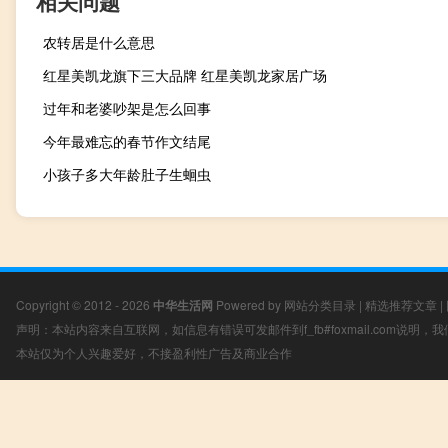
相关问题
农转居是什么意思
红星美凯龙旗下三大品牌 红星美凯龙家居广场
过年和老婆吵架是怎么回事
今年最难忘的春节作文结尾
小孩子多大年龄肚子生蛔虫
Copyright © 2012 - 2026
中华生活网
Powered by
网站分类目录
|
精选推荐文章
|
声明：本站内容来自互联网，如信息有错误可发邮件到f_fb#foxmail.com说明
本站仅为个人兴趣爱好，不接盈利性广告及商业合作