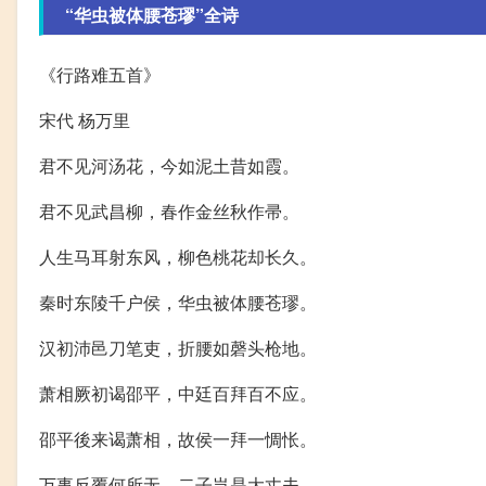
“华虫被体腰苍璆”全诗
《行路难五首》
宋代 杨万里
君不见河汤花，今如泥土昔如霞。
君不见武昌柳，春作金丝秋作帚。
人生马耳射东风，柳色桃花却长久。
秦时东陵千户侯，华虫被体腰苍璆。
汉初沛邑刀笔吏，折腰如磬头枪地。
萧相厥初谒邵平，中廷百拜百不应。
邵平後来谒萧相，故侯一拜一惆怅。
万事反覆何所无，二子岂是大丈夫。