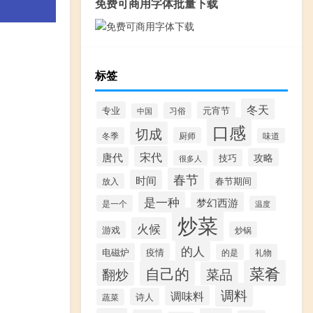
免费可商用字体批量下载
标签
冬天
专业
元宵节
习俗
中国
口感
切成
冬季
厨师
味道
宋代
唐代
攻略
技巧
很多人
春节
时间
春节期间
放入
是一种
梦幻西游
是一个
温度
炒菜
火候
游戏
炒锅
的人
电磁炉
疫情
的是
礼物
菜肴
自己的
翻炒
菜品
调料
调味料
诗人
蔬菜