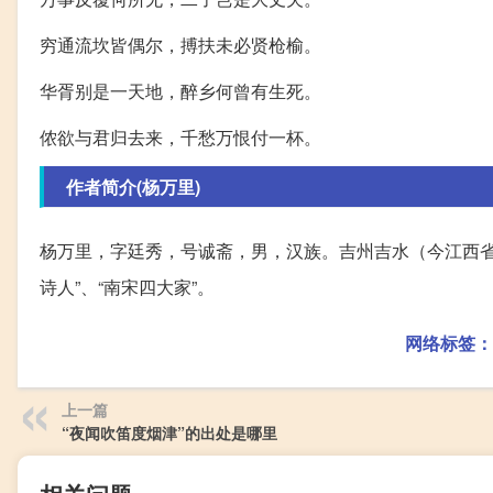
穷通流坎皆偶尔，搏扶未必贤枪榆。
华胥别是一天地，醉乡何曾有生死。
侬欲与君归去来，千愁万恨付一杯。
作者简介(杨万里)
杨万里，字廷秀，号诚斋，男，汉族。吉州吉水（今江西
诗人”、“南宋四大家”。
网络标签：
上一篇
“夜闻吹笛度烟津”的出处是哪里