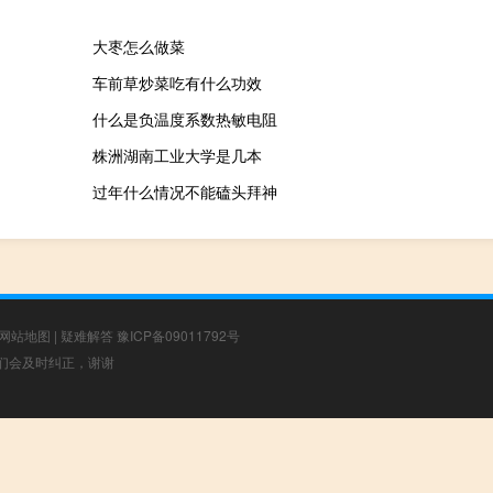
大枣怎么做菜
车前草炒菜吃有什么功效
什么是负温度系数热敏电阻
株洲湖南工业大学是几本
过年什么情况不能磕头拜神
网站地图
|
疑难解答
豫ICP备09011792号
，我们会及时纠正，谢谢