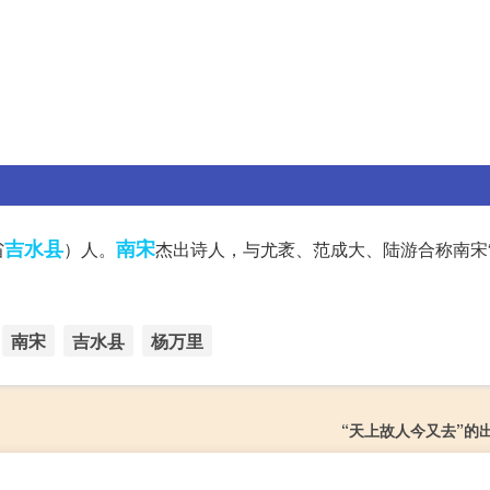
吉水县
南宋
省
）人。
杰出诗人，与尤袤、范成大、陆游合称南宋
南宋
吉水县
杨万里
“天上故人今又去”的