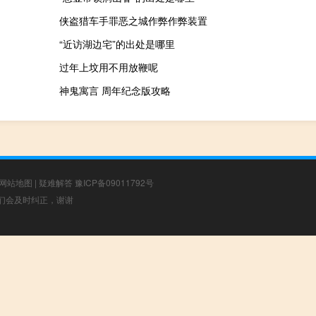
侠盗猎车手罪恶之城作弊作弊装置
“近访湖边宅”的出处是哪里
过年上坟用不用放鞭呢
神鬼寓言 周年纪念版攻略
网站地图
|
疑难解答
豫ICP备09011792号
，我们会及时纠正，谢谢