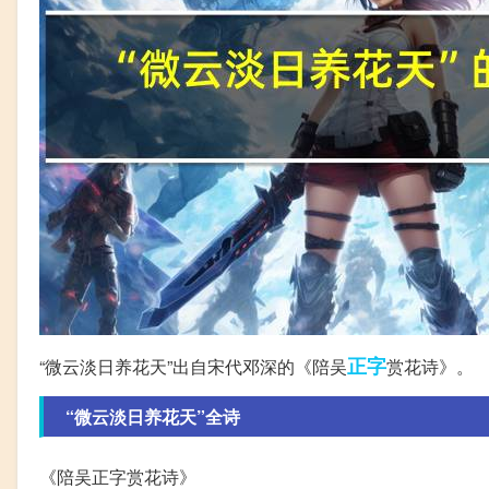
正字
“微云淡日养花天”出自宋代邓深的《陪吴
赏花诗》。
“微云淡日养花天”全诗
《陪吴正字赏花诗》