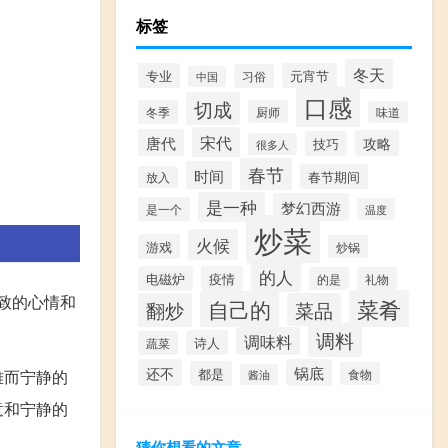
标签
冬天
专业
元宵节
习俗
中国
口感
切成
冬季
厨师
味道
宋代
唐代
攻略
技巧
很多人
春节
时间
春节期间
放入
是一种
梦幻西游
是一个
温度
炒菜
火候
游戏
炒锅
的人
电磁炉
疫情
的是
礼物
致的心情和
菜肴
自己的
翻炒
菜品
调料
调味料
诗人
蔬菜
还不
锅底
都是
食物
雅而宁静的
酱油
意和宁静的
猜你想看的文章