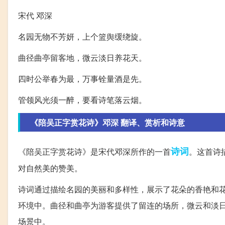
宋代 邓深
名园无物不芳妍，上个篮舆缓绕旋。
曲径曲亭留客地，微云淡日养花天。
四时公举春为最，万事铨量酒是先。
管领风光须一醉，要看诗笔落云烟。
《陪吴正字赏花诗》邓深 翻译、赏析和诗意
诗词
《陪吴正字赏花诗》是宋代邓深所作的一首
。这首诗
对自然美的赞美。
诗词通过描绘名园的美丽和多样性，展示了花朵的香艳和
环境中。曲径和曲亭为游客提供了留连的场所，微云和淡
场景中。