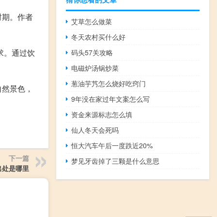
时期。作者
艾草怎么做菜
冬天农村买什么好
求。通过饮
码头57关攻略
电磁炉汤锅炒菜
葱油芋艿怎么烧好吃窍门
自然景色，
9年没在家过年文案怎么写
资金来源标志怎么填
仙人冬天会死吗
恒大汽车午后一度跌近20%
下一篇
梦见牙齿掉了三颗是什么意思
出处是哪里