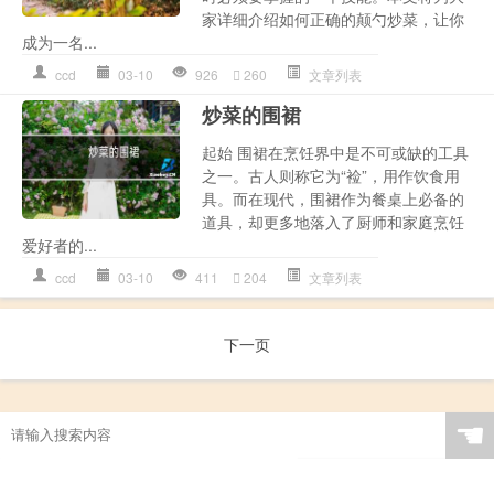
家详细介绍如何正确的颠勺炒菜，让你
成为一名...
ccd
03-10
926
260
文章列表
炒菜的围裙
起始 围裙在烹饪界中是不可或缺的工具
之一。古人则称它为“裣”，用作饮食用
具。而在现代，围裙作为餐桌上必备的
道具，却更多地落入了厨师和家庭烹饪
爱好者的...
ccd
03-10
411
204
文章列表
下一页
☚