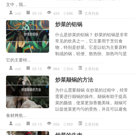
文中，我...
ccd
03-10
424
696
文章列表
炒菜的铝锅
什么是炒菜的铝锅？ 炒菜的铝锅是非常
常见的炊具之一，它主要用于烹饪食
物，特别是炒菜。它是以铝为主要原料
制成的锅，轻便、散热快、加热均匀是
它的主要特...
ccd
03-10
964
504
文章列表
炒菜颠锅的方法
为什么需要颠锅 在炒菜的过程中，经常
需要进行颠锅的操作。颠锅有助于提高
菜的颜值，使菜更加香脆美味。颠锅可
以促使菜更均匀的受热，并且可以避免
食材烤焦...
ccd
03-10
956
950
文章列表