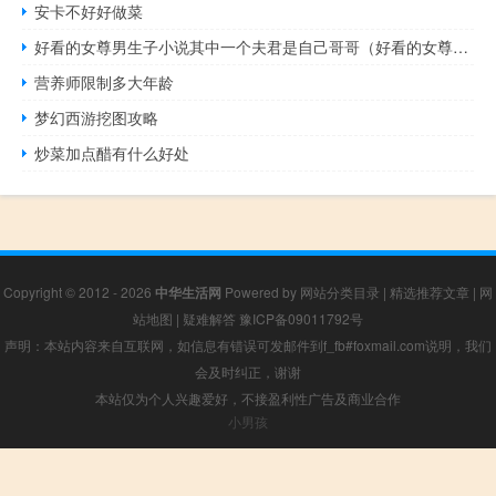
安卡不好好做菜
好看的女尊男生子小说其中一个夫君是自己哥哥（好看的女尊男生子小说）
营养师限制多大年龄
梦幻西游挖图攻略
炒菜加点醋有什么好处
Copyright © 2012 - 2026
中华生活网
Powered by
网站分类目录
|
精选推荐文章
|
网
站地图
|
疑难解答
豫ICP备09011792号
声明：本站内容来自互联网，如信息有错误可发邮件到f_fb#foxmail.com说明，我们
会及时纠正，谢谢
本站仅为个人兴趣爱好，不接盈利性广告及商业合作
小男孩