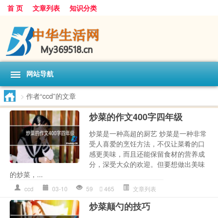
首 页
文章列表
知识分类
网站导航
>
作者“ccd”的文章
炒菜的作文400字四年级
炒菜是一种高超的厨艺 炒菜是一种非常
受人喜爱的烹饪方法，不仅让菜肴的口
感更美味，而且还能保留食材的营养成
分，深受大众的欢迎。但要想做出美味
的炒菜，...
ccd
03-10
59
465
文章列表
炒菜颠勺的技巧