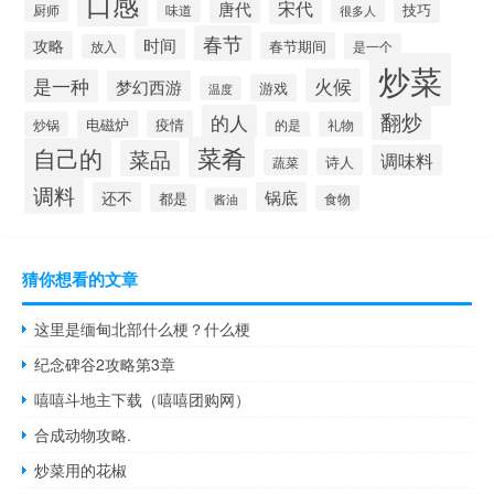
口感
宋代
唐代
技巧
厨师
味道
很多人
春节
时间
攻略
春节期间
是一个
放入
炒菜
火候
是一种
梦幻西游
游戏
温度
翻炒
的人
电磁炉
疫情
炒锅
的是
礼物
菜肴
自己的
菜品
调味料
诗人
蔬菜
调料
还不
锅底
都是
食物
酱油
猜你想看的文章
这里是缅甸北部什么梗？什么梗
纪念碑谷2攻略第3章
嘻嘻斗地主下载（嘻嘻团购网）
合成动物攻略.
炒菜用的花椒