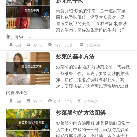
炒菜的牛肉
美食介绍 炒菜的牛肉，是一道家常菜。
因其色香味俱佳，深受大众喜欢，是一
道很受欢迎的美食。 食材准备 制作炒
菜的牛肉，需要准备新鲜的牛肉、洋
葱、青椒、...
ccd
03-10
163
564
文章列表
炒菜的基本方法
炒菜前的准备 在开始炒菜之前，需要做
一些准备工作。首先，要将要炒的菜洗
净、切好，准备好调味料和配料。其
次，要预热锅，这样可以更快地炒出菜
的香味和色...
ccd
03-10
916
26
文章列表
炒菜颠勺的方法图解
炒菜颠勺的方法图解 炒菜是我们日常生
活中不可或缺的一部分。而颠勺是炒菜
时必须要掌握的一个技能。本文将为大