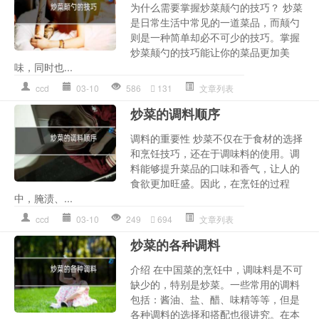
为什么需要掌握炒菜颠勺的技巧？ 炒菜
是日常生活中常见的一道菜品，而颠勺
则是一种简单却必不可少的技巧。掌握
炒菜颠勺的技巧能让你的菜品更加美
味，同时也...
ccd
03-10
586
131
文章列表
炒菜的调料顺序
调料的重要性 炒菜不仅在于食材的选择
和烹饪技巧，还在于调味料的使用。调
料能够提升菜品的口味和香气，让人的
食欲更加旺盛。因此，在烹饪的过程
中，腌渍、...
ccd
03-10
249
694
文章列表
炒菜的各种调料
介绍 在中国菜的烹饪中，调味料是不可
缺少的，特别是炒菜。一些常用的调料
包括：酱油、盐、醋、味精等等，但是
各种调料的选择和搭配也很讲究。在本