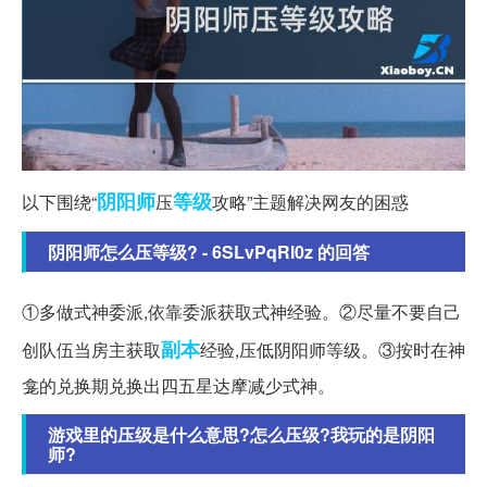
阴阳师
等级
以下围绕“
压
攻略”主题解决网友的困惑
阴阳师怎么压等级? - 6SLvPqRl0z 的回答
①多做式神委派,依靠委派获取式神经验。②尽量不要自己
副本
创队伍当房主获取
经验,压低阴阳师等级。③按时在神
龛的兑换期兑换出四五星达摩减少式神。
游戏里的压级是什么意思?怎么压级?我玩的是阴阳
师?