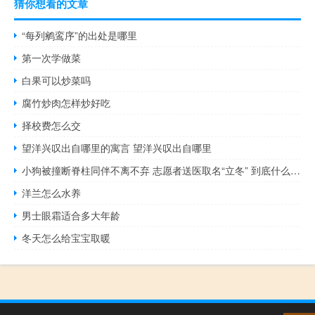
猜你想看的文章
“每列鹓鸾序”的出处是哪里
第一次学做菜
白果可以炒菜吗
腐竹炒肉怎样炒好吃
择校费怎么交
望洋兴叹出自哪里的寓言 望洋兴叹出自哪里
小狗被撞断脊柱同伴不离不弃 志愿者送医取名“立冬” 到底什么情况呢
洋兰怎么水养
男士眼霜适合多大年龄
冬天怎么给宝宝取暖