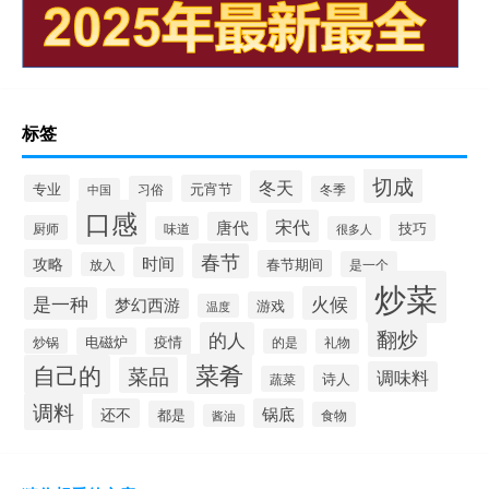
标签
切成
冬天
专业
元宵节
习俗
冬季
中国
口感
宋代
唐代
技巧
厨师
味道
很多人
春节
时间
攻略
春节期间
是一个
放入
炒菜
火候
是一种
梦幻西游
游戏
温度
翻炒
的人
电磁炉
疫情
炒锅
的是
礼物
菜肴
自己的
菜品
调味料
诗人
蔬菜
调料
还不
锅底
都是
食物
酱油