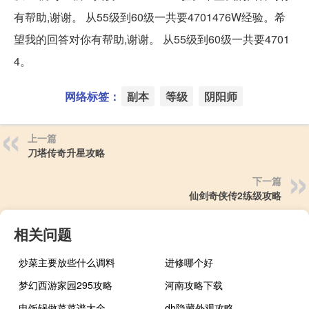
有帮助,谢谢。 从55级到60级一共要4701476W经验。希
望我的回答对你有帮助,谢谢。 从55级到60级一共要4701
4。
网络标签：
副本
等级
阴阳师
上一篇
刀塔传奇升星攻略
下一篇
仙剑奇侠传2练级攻略
相关问题
炒菜主要放些什么调料
进修哪个好
梦幻西游家园295攻略
河南攻略下载
电饭锅做菜菜谱大全
dh隐藏外观攻略