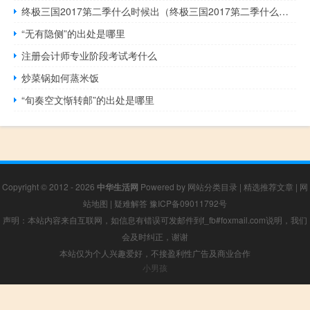
终极三国2017第二季什么时候出（终极三国2017第二季什么时候上映）
“无有隐侧”的出处是哪里
注册会计师专业阶段考试考什么
炒菜锅如何蒸米饭
“旬奏空文惭转邮”的出处是哪里
Copyright © 2012 - 2026
中华生活网
Powered by
网站分类目录
|
精选推荐文章
|
网
站地图
|
疑难解答
豫ICP备09011792号
声明：本站内容来自互联网，如信息有错误可发邮件到f_fb#foxmail.com说明，我们
会及时纠正，谢谢
本站仅为个人兴趣爱好，不接盈利性广告及商业合作
小男孩