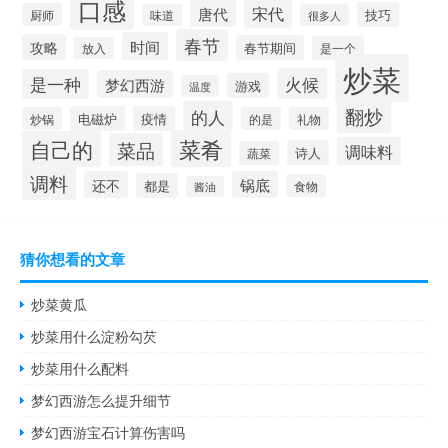
口感
宋代
唐代
技巧
厨师
味道
很多人
春节
时间
攻略
春节期间
是一个
放入
炒菜
火候
是一种
梦幻西游
游戏
温度
翻炒
的人
电磁炉
疫情
炒锅
的是
礼物
菜肴
自己的
菜品
调味料
诗人
蔬菜
调料
还不
锅底
都是
食物
酱油
猜你想看的文章
炒菜黄瓜
炒菜用什么淀粉勾芡
炒菜用什么配料
梦幻西游怎么提升细节
梦幻西游宝石计算伤害吗