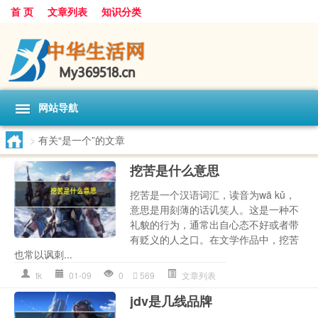
首 页
文章列表
知识分类
网站导航
>
有关“是一个”的文章
挖苦是什么意思
挖苦是一个汉语词汇，读音为wā kǔ，
意思是用刻薄的话讥笑人。这是一种不
礼貌的行为，通常出自心态不好或者带
有贬义的人之口。在文学作品中，挖苦
也常以讽刺...
tk
01-09
0
569
文章列表
jdv是几线品牌