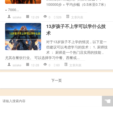
100000步 × 平均步幅（0.5米至0.7米）
= 7000...
sslake
12-29
0
526
文章列表
13岁孩子不上学可以学什么技
术
对于13岁孩子不上学的情况，以下是一
些建议可以考虑学习的技术： 1. 厨师技
术 ： 厨师是一个热门且实用的技能，
尤其在餐饮行业。 可以选择学习中餐、西餐或...
sslake
12-28
0
60
文章列表
下一页
☚