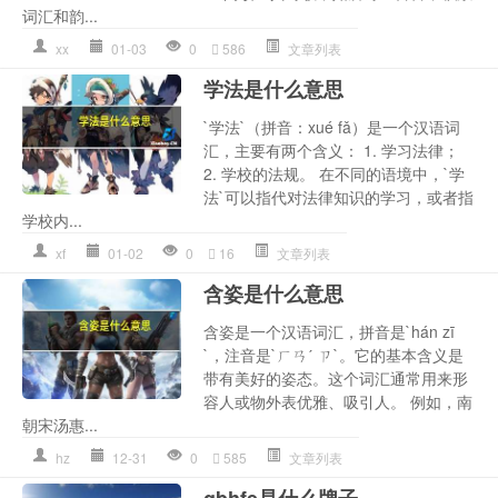
词汇和韵...
xx
01-03
0
586
文章列表
学法是什么意思
`学法`（拼音：xué fǎ）是一个汉语词
汇，主要有两个含义： 1. 学习法律；
2. 学校的法规。 在不同的语境中，`学
法`可以指代对法律知识的学习，或者指
学校内...
xf
01-02
0
16
文章列表
含姿是什么意思
含姿是一个汉语词汇，拼音是`hán zī
`，注音是`ㄏㄢˊ ㄗ`。它的基本含义是
带有美好的姿态。这个词汇通常用来形
容人或物外表优雅、吸引人。 例如，南
朝宋汤惠...
hz
12-31
0
585
文章列表