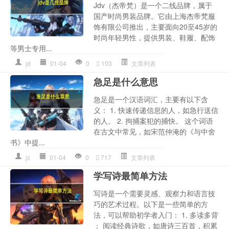
Jdv（杰帝梵）是一个二线品牌，属于
国产时尚男装品牌。它由上海杰帝梵服
饰有限公司推出，主要面向20至45岁的
时尚年轻男性，提供男装、鞋履、配饰
等男士专用...
jd
01-04
0
103
文章列表
急足是什么意思
急足是一个汉语词汇，主要有以下含
义： 1. 快速传递信息的人，如急行送信
的人。 2. 拘捕案犯的捕快。 这个词语
在古文中常见，如宋范仲淹的《与中舍
书》中提...
jz
01-04
0
717
文章列表
学写诗最简单方法
写诗是一个需要灵感、观察力和语言技
巧的艺术过程。以下是一些简单的方
法，可以帮助初学者入门： 1. 多读多背
： 阅读经典诗歌，如唐诗三百首，积累