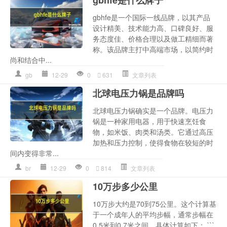
gbhfe是什么牌子
gbhfe是一个国际一线品牌，以其产品
设计精美、技术能力高、口碑良好、服
务态度佳、价格合理以及做工精细而著
称。该品牌主打中高端市场，以简约时
尚和结合中...
gb
12-29
0
631
文章列表
北球电压力锅是品牌吗
北球电压力锅确实是一个品牌。电压力
锅是一种家用电器，用于快速烹饪食
物，如米饭、肉类和汤类。它通过高压
加热和压力控制，使得食物在较短的时
间内变得非常...
br
12-29
0
814
文章列表
10万步多少公里
10万步大约是70到75公里。这个计算基
于一个成年人的平均步幅，通常步幅在
0.5米到0.7米之间。具体计算如下： ```