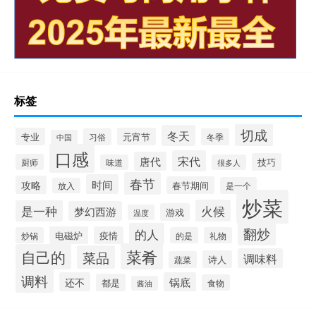
标签
切成
冬天
专业
元宵节
习俗
冬季
中国
口感
宋代
唐代
技巧
厨师
味道
很多人
春节
时间
攻略
春节期间
是一个
放入
炒菜
火候
是一种
梦幻西游
游戏
温度
翻炒
的人
电磁炉
疫情
炒锅
的是
礼物
菜肴
自己的
菜品
调味料
诗人
蔬菜
调料
还不
锅底
都是
食物
酱油