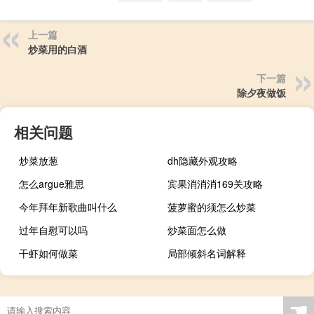
上一篇
炒菜用的白酒
下一篇
除夕夜做饭
相关问题
炒菜放葱
dh隐藏外观攻略
怎么argue雅思
宾果消消消169关攻略
今年拜年新歌曲叫什么
菠萝蜜的须怎么炒菜
过年自慰可以吗
炒菜面怎么做
干虾如何做菜
局部倾斜名词解释
☚