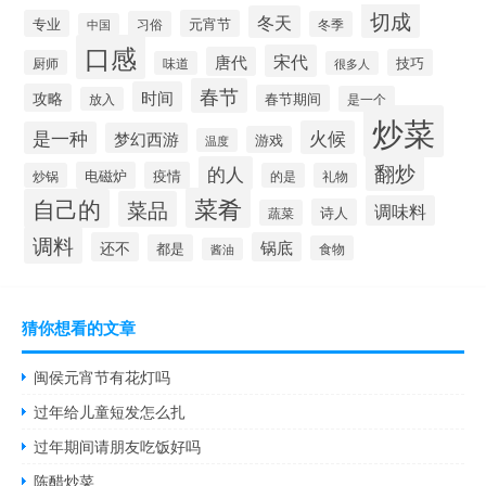
切成
冬天
专业
元宵节
习俗
冬季
中国
口感
宋代
唐代
技巧
厨师
味道
很多人
春节
时间
攻略
春节期间
是一个
放入
炒菜
火候
是一种
梦幻西游
游戏
温度
翻炒
的人
电磁炉
疫情
炒锅
的是
礼物
菜肴
自己的
菜品
调味料
诗人
蔬菜
调料
还不
锅底
都是
食物
酱油
猜你想看的文章
闽侯元宵节有花灯吗
过年给儿童短发怎么扎
过年期间请朋友吃饭好吗
陈醋炒菜