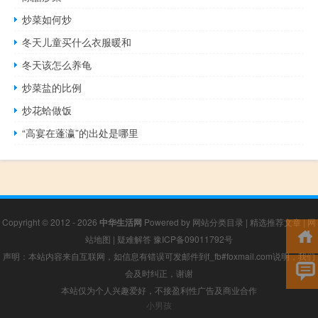
炒菜如何炒
冬天儿童买什么衣服暖和
冬天该怎么养龟
炒菜盐的比例
炒花蛤做饭
“高宴在蓬瀛”的出处是哪里
Copyright © 2012 - 2026
中华生活网
Powered by
网站分类目录
|
精选推荐文章
|
网
站地图
|
疑难解答
豫ICP备09011792号
声明：本站内容来自互联网，如信息有错误可发邮件到f_fb#foxmail.com说明，我们
会及时纠正，谢谢
本站仅为个人兴趣爱好，不接盈利性广告及商业合作
小男孩