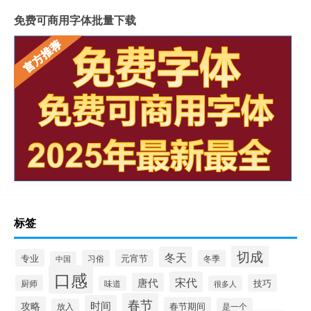
免费可商用字体批量下载
标签
切成
冬天
专业
元宵节
习俗
冬季
中国
口感
宋代
唐代
技巧
厨师
味道
很多人
春节
时间
攻略
春节期间
是一个
放入