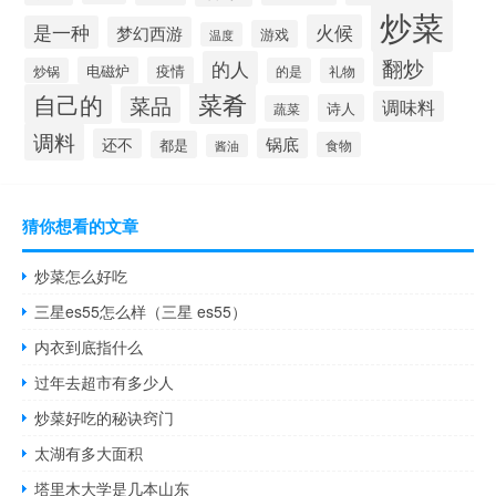
炒菜
火候
是一种
梦幻西游
游戏
温度
翻炒
的人
电磁炉
疫情
炒锅
的是
礼物
菜肴
自己的
菜品
调味料
诗人
蔬菜
调料
还不
锅底
都是
食物
酱油
猜你想看的文章
炒菜怎么好吃
三星es55怎么样（三星 es55）
内衣到底指什么
过年去超市有多少人
炒菜好吃的秘诀窍门
太湖有多大面积
塔里木大学是几本山东