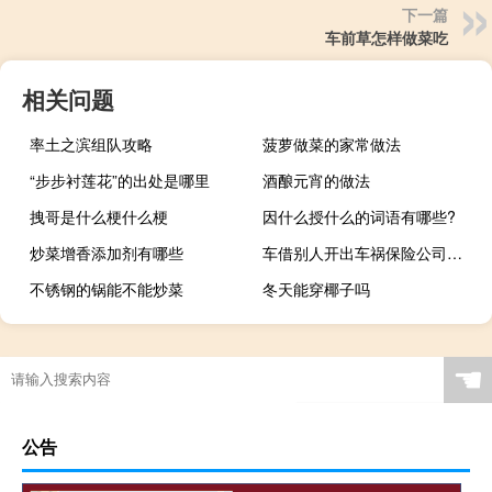
下一篇
车前草怎样做菜吃
相关问题
率土之滨组队攻略
菠萝做菜的家常做法
“步步衬莲花”的出处是哪里
酒酿元宵的做法
拽哥是什么梗什么梗
因什么授什么的词语有哪些?
炒菜增香添加剂有哪些
车借别人开出车祸保险公司赔吗
不锈钢的锅能不能炒菜
冬天能穿椰子吗
☚
公告