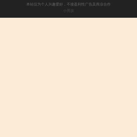
本站仅为个人兴趣爱好，不接盈利性广告及商业合作
小男孩