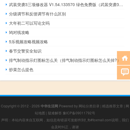
武装突袭3三项修改器 V1.54.133570 绿色免费版（武装突袭3三项修改器 V1.54.133570 绿色免费版功能简介）
分级调节和反馈调节有什么区别
大年初二可以写论文吗
鸠对线攻略
5乐视频攻略视频攻略
春节交警安全知识
排气制动指示灯图标怎么关（排气制动指示灯图标怎么关掉?）
炒菜怎么提色
Copyright © 2012 - 2026
中华生活网
Powered by
网站分类目录
|
精选推荐文章
|
网
站地图
|
疑难解答
豫ICP备09011792号
声明：本站内容来自互联网，如信息有错误可发邮件到f_fb#foxmail.com说明，我们
会及时纠正，谢谢