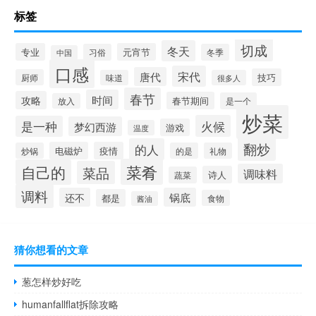
标签
切成
冬天
专业
元宵节
习俗
冬季
中国
口感
宋代
唐代
技巧
厨师
味道
很多人
春节
时间
攻略
春节期间
是一个
放入
炒菜
火候
是一种
梦幻西游
游戏
温度
翻炒
的人
电磁炉
疫情
炒锅
的是
礼物
菜肴
自己的
菜品
调味料
诗人
蔬菜
调料
还不
锅底
都是
食物
酱油
猜你想看的文章
葱怎样炒好吃
humanfallflat拆除攻略