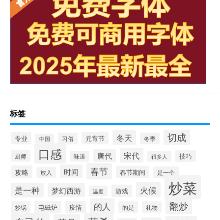
标签
切成
冬天
专业
元宵节
习俗
冬季
中国
口感
宋代
唐代
技巧
厨师
味道
很多人
春节
时间
攻略
春节期间
是一个
放入
炒菜
火候
是一种
梦幻西游
游戏
温度
翻炒
的人
电磁炉
疫情
炒锅
的是
礼物