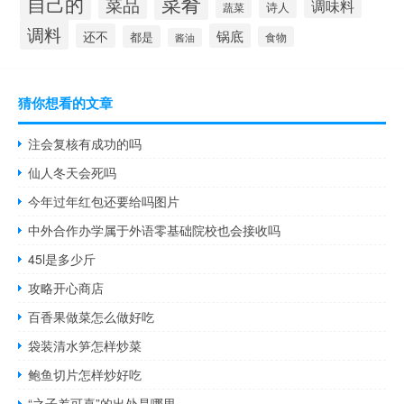
菜肴
自己的
菜品
调味料
诗人
蔬菜
调料
还不
锅底
都是
食物
酱油
猜你想看的文章
注会复核有成功的吗
仙人冬天会死吗
今年过年红包还要给吗图片
中外合作办学属于外语零基础院校也会接收吗
45l是多少斤
攻略开心商店
百香果做菜怎么做好吃
袋装清水笋怎样炒菜
鲍鱼切片怎样炒好吃
“之子差可喜”的出处是哪里