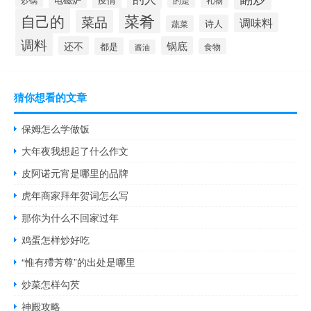
菜肴
自己的
菜品
调味料
诗人
蔬菜
调料
还不
锅底
都是
食物
酱油
猜你想看的文章
保姆怎么学做饭
大年夜我想起了什么作文
皮阿诺元宵是哪里的品牌
虎年商家拜年贺词怎么写
那你为什么不回家过年
鸡蛋怎样炒好吃
“惟有殢芳尊”的出处是哪里
炒菜怎样勾芡
神殿攻略