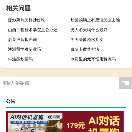
相关问题
爆炒藕片怎样炒好吃
炒菜的锅上有黑渣怎么去除
山西工程技术学院是公办还是民办
男人冬天喝什么最好
炒菜声音拟声词
冬天绿萝浇水几次
澳洲留学难毕业吗
白萝卜做菜方法
牛油能炒菜吗
冰箱里的元宵馅用解冻吗
☚
公告