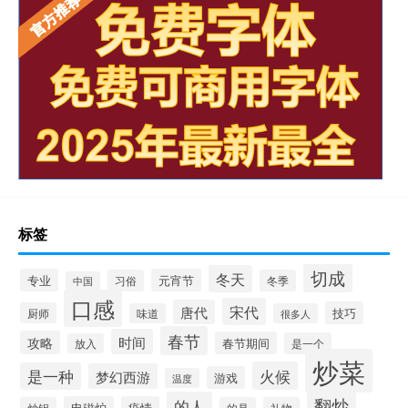
标签
切成
冬天
专业
元宵节
习俗
冬季
中国
口感
宋代
唐代
技巧
厨师
味道
很多人
春节
时间
攻略
春节期间
是一个
放入
炒菜
火候
是一种
梦幻西游
游戏
温度
翻炒
的人
电磁炉
疫情
炒锅
的是
礼物