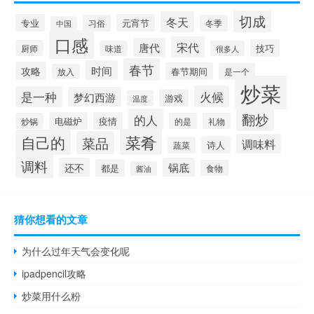
切成
冬天
专业
元宵节
习俗
冬季
中国
口感
宋代
唐代
技巧
厨师
味道
很多人
春节
时间
攻略
春节期间
是一个
放入
炒菜
火候
是一种
梦幻西游
游戏
温度
翻炒
的人
电磁炉
疫情
炒锅
的是
礼物
菜肴
自己的
菜品
调味料
诗人
蔬菜
调料
还不
锅底
都是
食物
酱油
猜你想看的文章
为什么过年天气会变化呢
ipadpencil攻略
炒菜用什么粉