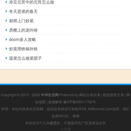
赤豆元宵中的元宵怎么做
冬天是谁的春天
厨师上门炒菜
房檐上的龙叫啥
doom多人攻略
炒菜用铁锅补铁
菠菜怎么做菜团子
Copyright © 2012 - 2026
中华生活网
Powered by
网站分类目录
|
精选推荐文章
|
网
站地图
|
疑难解答
豫ICP备09011792号
声明：本站内容来自互联网，如信息有错误可发邮件到f_fb#foxmail.com说明，我们
会及时纠正，谢谢
本站仅为个人兴趣爱好，不接盈利性广告及商业合作
小男孩