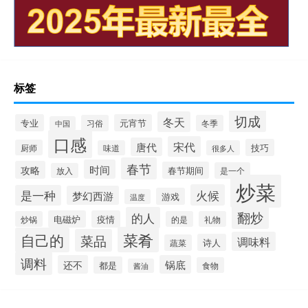
标签
切成
冬天
专业
元宵节
习俗
冬季
中国
口感
宋代
唐代
技巧
厨师
味道
很多人
春节
时间
攻略
春节期间
是一个
放入
炒菜
火候
是一种
梦幻西游
游戏
温度
翻炒
的人
电磁炉
疫情
炒锅
的是
礼物
菜肴
自己的
菜品
调味料
诗人
蔬菜
调料
还不
锅底
都是
食物
酱油