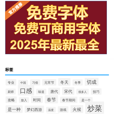
标签
切成
冬天
专业
元宵节
习俗
冬季
中国
口感
宋代
唐代
技巧
厨师
味道
很多人
春节
时间
攻略
春节期间
是一个
放入
炒菜
火候
是一种
梦幻西游
游戏
温度