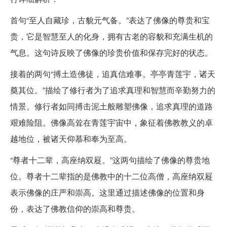
首句“至人自藏珍，古貌元气备。”表达了佛像的尊贵和宝
贵，它是智慧至人的化身，拥有古老的容貌和充满生机的
气息。这句诗反映了佛像的珍贵价值和保存完好的状态。
接着的两句“搏土造佛徒，追真信难事。亭亭青莲宇，诸天
奠其位。”描绘了修行者为了追求真理和智慧而辛勤努力的
情景。修行者如同搏击泥土般雕塑佛像，追求真理的道路
艰难险阻。佛像高耸在青莲宇宙中，象征着佛教教义的卓
越地位，被诸天仰慕和奉为至高。
“尊者十二辈，高座纳双屣。”这两句描绘了佛像的尊贵地
位。尊者十二辈指的是佛教中的十二位高僧，高座纳双屣
表示佛像的庄严和崇高。这里通过描述佛像的位置和身
份，表达了佛教信仰的崇高和尊贵。