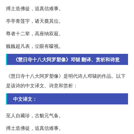
搏土造佛徒，追真信难事。
亭亭青莲宇，诸天奠其位。
尊者十二辈，高座纳双屣。
巍巍超凡表，尘眼有矇视。
《慧日寺十八大阿罗塑像》邓韨 翻译、赏析和诗意
《慧日寺十八大阿罗塑像》是明代诗人邓韨的作品。以下
是该诗的中文译文、诗意和赏析：
中文译文：
至人自藏珍，古貌元气备。
搏土造佛徒，追真信难事。