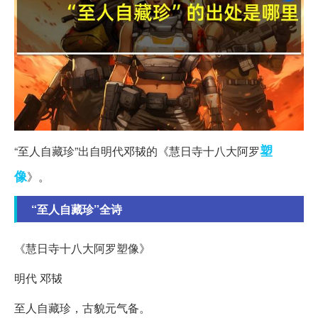
塑
“至人自藏珍”出自明代邓韨的《慧日寺十八大阿罗
像
》。
“至人自藏珍”全诗
《慧日寺十八大阿罗塑像》
明代 邓韨
至人自藏珍，古貌元气备。