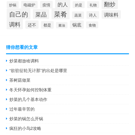
翻炒
的人
电磁炉
疫情
炒锅
的是
礼物
菜肴
自己的
菜品
调味料
诗人
蔬菜
调料
还不
锅底
都是
食物
酱油
猜你想看的文章
炒菜都放啥调料
“欲驻征轮无计那”的出处是哪里
茶树菇做菜
冬天怀孕如何控制体重
炒菜的几个基本动作
过年最辛苦的
炒菜的锅怎么开锅
疯狂的小鸟2攻略