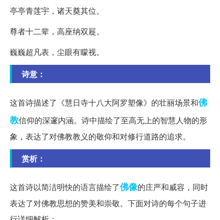
亭亭青莲宇，诸天奠其位。
尊者十二辈，高座纳双屣。
巍巍超凡表，尘眼有矇视。
诗意：
佛
这首诗描述了《慧日寺十八大阿罗塑像》的壮丽场景和
教
信仰的深邃内涵。诗中描绘了至高无上的智慧人物的形
象，表达了对佛教教义的敬仰和对修行道路的追求。
赏析：
佛像
这首诗以简洁明快的语言描绘了
的庄严和威容，同时
表达了对佛教思想的赞美和崇敬。下面对诗的每个句子进
行详细解析：