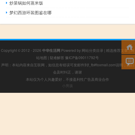
炒菜锅如何蒸米饭
梦幻西游环装图鉴在哪
Copyright © 2012 - 2026
中华生活网
Powered by
网站分类目录
|
精选推荐文章
|
网
站地图
|
疑难解答
豫ICP备09011792号
声明：本站内容来自互联网，如信息有错误可发邮件到f_fb#foxmail.com说明，我们
会及时纠正，谢谢
本站仅为个人兴趣爱好，不接盈利性广告及商业合作
小男孩