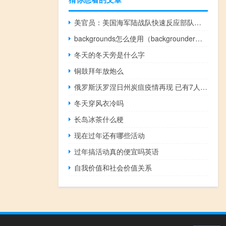
美官员：美国海军陆战队快速反应部队预计将很快进入东地中海海域
backgrounds怎么使用（backgrounder怎么用）
冬天的冬天旁是什么字
铜鼓拜年放炮么
俄罗斯沃罗涅日州炭疽疫情再现 已有7人住院治疗
冬天穿风衣冷吗
长岛冰茶什么梗
现在过年还有哪些活动
过年搞活动真的便宜吗英语
自我价值和社会价值关系