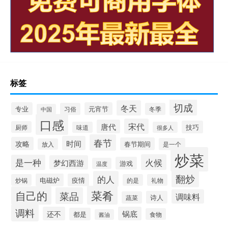
标签
切成
冬天
专业
元宵节
习俗
冬季
中国
口感
宋代
唐代
技巧
厨师
味道
很多人
春节
时间
攻略
春节期间
是一个
放入
炒菜
火候
是一种
梦幻西游
游戏
温度
翻炒
的人
电磁炉
疫情
炒锅
的是
礼物
菜肴
自己的
菜品
调味料
诗人
蔬菜
调料
还不
锅底
都是
食物
酱油