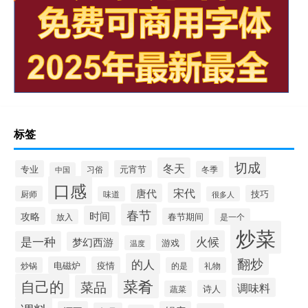
标签
切成
冬天
专业
元宵节
习俗
冬季
中国
口感
宋代
唐代
技巧
厨师
味道
很多人
春节
时间
攻略
春节期间
是一个
放入
炒菜
火候
是一种
梦幻西游
游戏
温度
翻炒
的人
电磁炉
疫情
炒锅
的是
礼物
菜肴
自己的
菜品
调味料
诗人
蔬菜