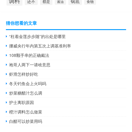
调料
还不
锅底
都是
食物
酱油
猜你想看的文章
“枉着金莲步步随”的出处是哪里
挪威央行年内第五次上调基准利率
108颗手串的正确戴法
袍哥人两下一请啥意思
虾滑怎样炒好吃
冬天钓鱼会上火吗吗
炒菜糖醋汁怎么调
护士离职原因
橙汁调料怎么做菜
白醋可以炒菜用吗