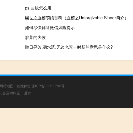
ps 曲线怎么用
幽世之血樱萌娘百科（血樱之Unforgivable Sinner简介）
如何尽快解除微信风险提示
炒菜的火候
胜日寻芳,泗水滨,无边光景一时新的意思是什么?
网站地图
|
疑难解答
豫ICP备09011792号
，我们会及时纠正，谢谢