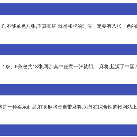
子,不够单色八张,不算和牌 就是和牌的时候一定要有八张一色的牌
1条、9条总共13张,再加其中任意一张就胡。 麻将,起源于中国
将是一种娱乐商品,有卖麻将桌自带麻将,另外在综合性购物网站