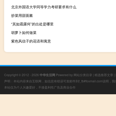
北京外国语大学同等学力考研要求有什么
炒菜用甜面酱
“其如霜露何”的出处是哪里
胡萝卜如何做菜
紫色风信子的花语和寓意
Copyright © 2012 - 2026
中华生活网
Powered by
网站分类目录
|
精选推荐文章
|
声明：本站内容来自互联网，如信息有错误可发邮件到f_fb#foxmail.com说明
本站仅为个人兴趣爱好，不接盈利性广告及商业合作