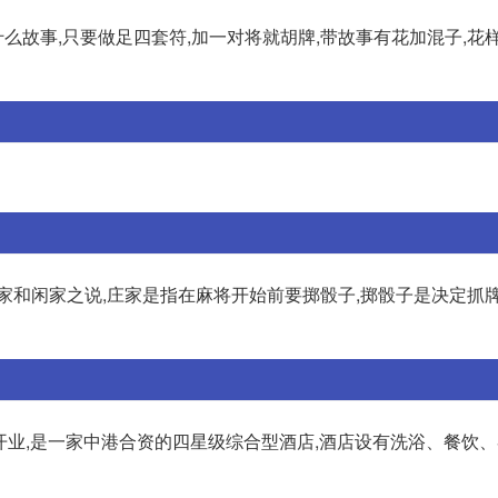
什么故事,只要做足四套符,加一对将就胡牌,带故事有花加混子,花
家和闲家之说,庄家是指在麻将开始前要掷骰子,掷骰子是决定抓牌
日开业,是一家中港合资的四星级综合型酒店,酒店设有洗浴、餐饮