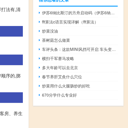
样打法有,清
伊苏6纳比斯汀的方舟启动码（伊苏6纳比斯汀的方舟）
fft算法c语言实现详解（fft算法）
炒菜没油
茶树菇怎么做菜
车评头条：这款MINI风挡可开启 车头变阳台/自带沙发床
横扫千军赛马攻略
多大年龄可以去北京
顺序的,掷
春节养肝艾灸什么穴位
炒菜用什么火腿肠炒的好吃
670分学什么专业好
、客房、养生