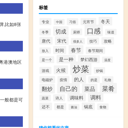
标签
冬天
专业
元宵节
习俗
中国
,比如8张
口感
切成
冬季
厨师
味道
宋代
唐代
攻略
技巧
很多人
春节
时间
春节期间
放入
是一种
梦幻西游
是一个
温度
,粤港澳地区
炒菜
火候
游戏
炒锅
的人
电磁炉
疫情
的是
礼物
菜肴
自己的
翻炒
菜品
调料
调味料
诗人
蔬菜
上一般都是可
还不
锅底
都是
食物
酱油
猜你想看的文章