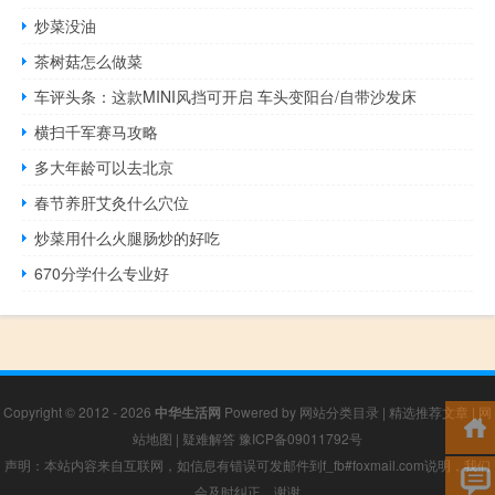
炒菜没油
茶树菇怎么做菜
车评头条：这款MINI风挡可开启 车头变阳台/自带沙发床
横扫千军赛马攻略
多大年龄可以去北京
春节养肝艾灸什么穴位
炒菜用什么火腿肠炒的好吃
670分学什么专业好
Copyright © 2012 - 2026
中华生活网
Powered by
网站分类目录
|
精选推荐文章
|
网
站地图
|
疑难解答
豫ICP备09011792号
声明：本站内容来自互联网，如信息有错误可发邮件到f_fb#foxmail.com说明，我们
会及时纠正，谢谢