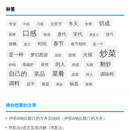
标签
切成
冬天
专业
元宵节
习俗
冬季
中国
口感
宋代
唐代
技巧
厨师
味道
很多人
春节
时间
攻略
春节期间
是一个
放入
炒菜
火候
是一种
梦幻西游
游戏
温度
翻炒
的人
电磁炉
疫情
炒锅
的是
礼物
菜肴
自己的
菜品
调味料
诗人
蔬菜
调料
还不
锅底
都是
食物
酱油
猜你想看的文章
伊苏6纳比斯汀的方舟启动码（伊苏6纳比斯汀的方舟）
fft算法c语言实现详解（fft算法）