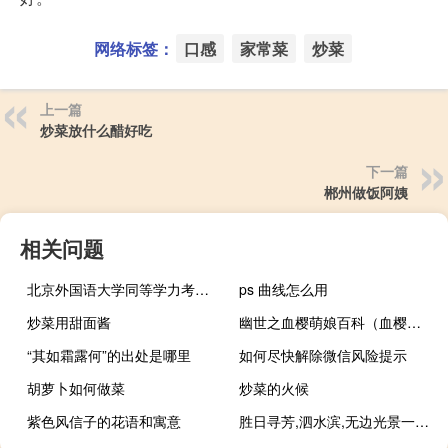
网络标签：
口感
家常菜
炒菜
上一篇
炒菜放什么醋好吃
下一篇
郴州做饭阿姨
相关问题
北京外国语大学同等学力考研要求有什么
ps 曲线怎么用
炒菜用甜面酱
幽世之血樱萌娘百科（血樱之Unforgivable Sinner简介）
“其如霜露何”的出处是哪里
如何尽快解除微信风险提示
胡萝卜如何做菜
炒菜的火候
紫色风信子的花语和寓意
胜日寻芳,泗水滨,无边光景一时新的意思是什么?