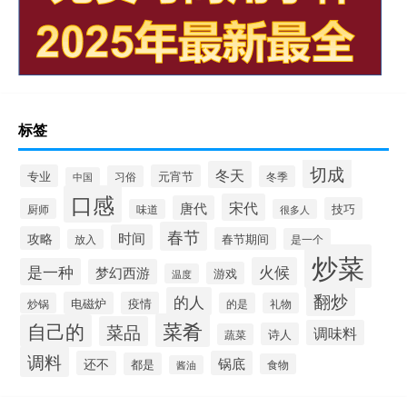
标签
切成
冬天
专业
元宵节
习俗
冬季
中国
口感
宋代
唐代
技巧
厨师
味道
很多人
春节
时间
攻略
春节期间
是一个
放入
炒菜
火候
是一种
梦幻西游
游戏
温度
翻炒
的人
电磁炉
疫情
炒锅
的是
礼物
菜肴
自己的
菜品
调味料
诗人
蔬菜
调料
还不
锅底
都是
食物
酱油