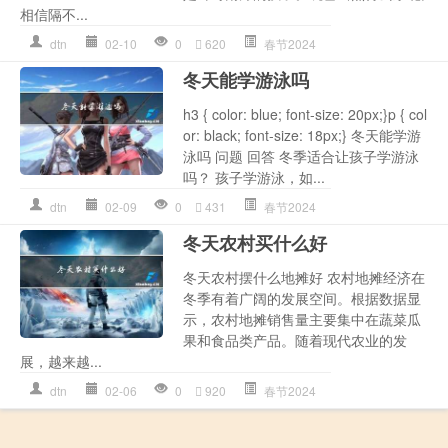
相信隔不...
dtn
02-10
0
620
春节2024
冬天能学游泳吗
h3 { color: blue; font-size: 20px;}p { col
or: black; font-size: 18px;} 冬天能学游
泳吗 问题 回答 冬季适合让孩子学游泳
吗？ 孩子学游泳，如...
dtn
02-09
0
431
春节2024
冬天农村买什么好
冬天农村摆什么地摊好 农村地摊经济在
冬季有着广阔的发展空间。根据数据显
示，农村地摊销售量主要集中在蔬菜瓜
果和食品类产品。随着现代农业的发
展，越来越...
dtn
02-06
0
920
春节2024