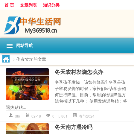
首 页
文章列表
知识分类
网站导航
>
作者“dtn”的文章
冬天农村发烧怎么办
冬季孩子发烧，该如何降温? 冬季是孩
子容易发烧的时候，家长们应该学会如
何进行降温。目前，常用的物理降温方
法包括以下几种： 使用发烧退热贴：将
退热贴贴...
dtn
02-18
0
861
春节2024
冬天南方湿冷吗