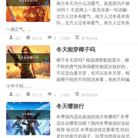
南方冬天为什么没暖气，真是因为不够
冷吗？ 不是网上一直流传着一句话嘛:
北方人过冬有暖气，南方人过冬基本靠
抖，北方人过冬有暖气，南方人过冬靠
一身正气。...
dtn
02-16
0
268
春节2024
冬天能穿椰子吗
椰子冬天穿吗? 根据调查数据显示，椰
子鞋的透气性和保暖性都是比较好的，
不仅适合夏天穿，也可以在冬天穿。根
据椰子鞋的尺码情况来看，有的尺码偏
小半个码，...
dtn
02-10
0
428
春节2024
冬天哪旅行
冬季国内适合旅游的地方有哪些? 冬季
适合去哪里玩呢？国内冬季旅游好去处
推荐 哈尔滨 冬季旅游肯定要看雪,特别
是针对南方的孩子。玩雪当然得去东北,