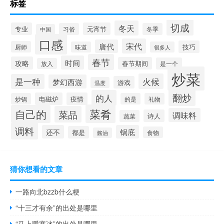
标签
切成
冬天
专业
元宵节
习俗
冬季
中国
口感
宋代
唐代
技巧
厨师
味道
很多人
春节
时间
攻略
春节期间
是一个
放入
炒菜
火候
是一种
梦幻西游
游戏
温度
翻炒
的人
电磁炉
疫情
炒锅
的是
礼物
菜肴
自己的
菜品
调味料
诗人
蔬菜
调料
还不
锅底
都是
食物
酱油
猜你想看的文章
一路向北bzzb什么梗
“十三才有余”的出处是哪里
“马上嚼寒冰”的出处是哪里