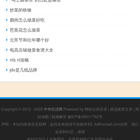
炒菜的铁锹
腊肉怎么做菜好吃
芭蕉花怎么做菜
元宵节和往年哪个好
电高压锅做菜食谱大全
nfs nl攻略
jdv是几线品牌
Copyright © 2012 - 2026
中华生活网
Powered by
网站分类目录
|
精选推荐文章
|
网
站地图
|
疑难解答
豫ICP备09011792号
声明：本站内容来自互联网，如信息有错误可发邮件到f_fb#foxmail.com说明，我们
会及时纠正，谢谢
本站仅为个人兴趣爱好，不接盈利性广告及商业合作