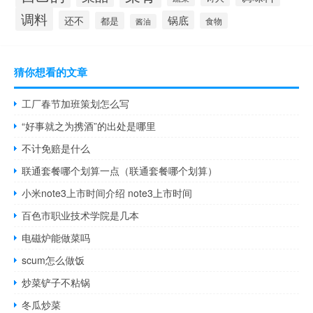
调料
还不
锅底
都是
食物
酱油
猜你想看的文章
工厂春节加班策划怎么写
“好事就之为携酒”的出处是哪里
不计免赔是什么
联通套餐哪个划算一点（联通套餐哪个划算）
​小米note3上市时间介绍 note3上市时间
百色市职业技术学院是几本
电磁炉能做菜吗
scum怎么做饭
炒菜铲子不粘锅
冬瓜炒菜