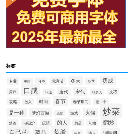
标签
切成
冬天
专业
元宵节
习俗
冬季
中国
口感
宋代
唐代
技巧
厨师
味道
很多人
春节
时间
攻略
春节期间
是一个
放入
炒菜
火候
是一种
梦幻西游
游戏
温度
翻炒
的人
电磁炉
疫情
炒锅
的是
礼物
菜肴
自己的
菜品
调味料
诗人
蔬菜