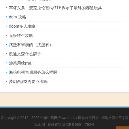
车评头条：麦克拉伦塞纳GTR揭示了最终的赛道玩具
dem 攻略
doom多人攻略
无极转生攻略
沈壁君谁演的（沈壁君）
凯迪文森什么牌子
炒菜用啥肉好
海信电视售后服务怎么样啊
梦幻西游2需要点卡吗
Copyright © 2012 - 2026
中华生活网
Powered by
网站分类目录
|
精选推荐文章
|
网
站地图
|
疑难解答
豫ICP备09011792号