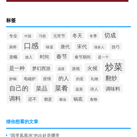
标签
切成
冬天
专业
元宵节
习俗
冬季
中国
口感
宋代
唐代
技巧
厨师
味道
很多人
春节
时间
攻略
春节期间
是一个
放入
炒菜
火候
是一种
梦幻西游
游戏
温度
翻炒
的人
电磁炉
疫情
炒锅
的是
礼物
菜肴
自己的
菜品
调味料
诗人
蔬菜
调料
还不
锅底
都是
食物
酱油
猜你想看的文章
“园里凤凰池”的出处是哪里