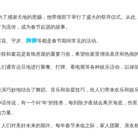
。为了感谢天地的恩赐，他带领部下举行了盛大的祭拜仪式。从此
广为流传，成为春节起源的故事。
舞狮
窗花、守岁、
等都是春节期间常见的活动。
春联和窗花是装饰房屋的重要习俗，希望给家里增添喜庆和热闹
人们通宵达旦地进行聚餐、打牌、看电视等各种娱乐活动，以保
表演巧妙地结合了舞蹈、音乐和杂耍技巧，给人们带来欢乐和娱
话传说，有一个叫“年”的怪兽，每到除夕夜就会离开海底，伤害
的力量。
了人们对美好未来的期许。每年春节来临之际，家人团聚、亲友