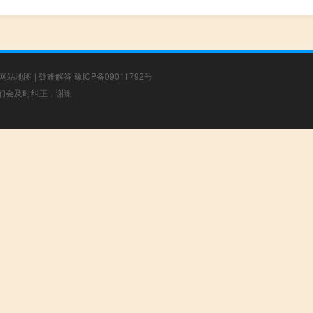
网站地图
|
疑难解答
豫ICP备09011792号
，我们会及时纠正，谢谢