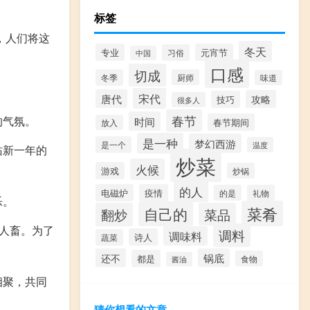
标签
，人们将这
冬天
专业
元宵节
习俗
中国
口感
切成
冬季
厨师
味道
宋代
唐代
攻略
技巧
很多人
春节
的气氛。
时间
春节期间
放入
是一种
梦幻西游
是一个
温度
佑新一年的
炒菜
火候
游戏
炒锅
的人
电磁炉
疫情
的是
礼物
乐。
菜肴
自己的
翻炒
菜品
人畜。为了
调料
调味料
诗人
蔬菜
还不
锅底
都是
食物
酱油
相聚，共同
猜你想看的文章